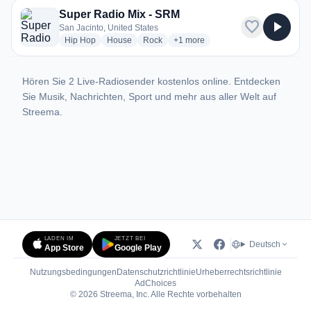
Super Radio Mix - SRM
favorite
play_arrow
San Jacinto, United States
radio stations
radio stations
radio stations
more genres for Super Radio Mix
Hip Hop
House
Rock
+1
more
Hören Sie 2 Live-Radiosender kostenlos online. Entdecken
Sie Musik, Nachrichten, Sport und mehr aus aller Welt auf
Streema.
LADEN IM
JETZT BEI
Deutsch
App Store
Google Play
Nutzungsbedingungen
Datenschutzrichtlinie
Urheberrechtsrichtlinie
(öffnet in neuem Tab)
AdChoices
© 2026 Streema, Inc. Alle Rechte vorbehalten