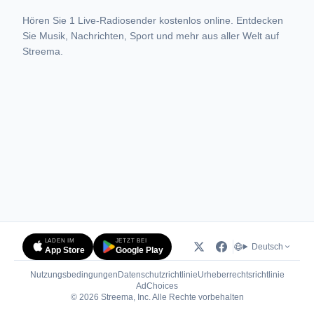
Hören Sie 1 Live-Radiosender kostenlos online. Entdecken
Sie Musik, Nachrichten, Sport und mehr aus aller Welt auf
Streema.
LADEN IM
JETZT BEI
Deutsch
App Store
Google Play
Nutzungsbedingungen
Datenschutzrichtlinie
Urheberrechtsrichtlinie
(öffnet in neuem Tab)
AdChoices
© 2026 Streema, Inc. Alle Rechte vorbehalten