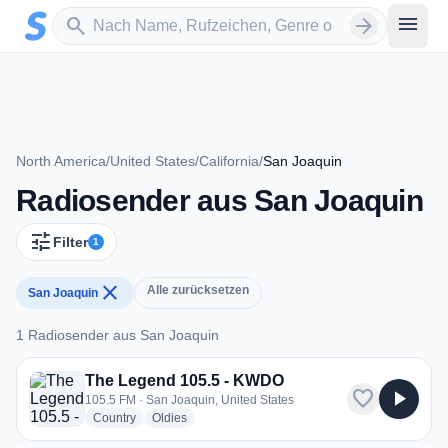
Zum Hauptinhalt springen
Sender suchen
menu
search
arrow_forward
North America
/
United States
/
California
/
San Joaquin
Radiosender aus San Joaquin
tune
Filter
1
close
Alle zurücksetzen
San Joaquin
1 Radiosender aus San Joaquin
1 Radiosender aus San Joaquin
The Legend 105.5 - KWDO
favorite
play_arrow
105.5 FM · San Joaquin, United States
radio stations
radio stations
Country
Oldies