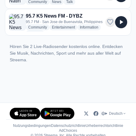
radio stations
radio stations
radio stations
Community
News
Talk
95.7 K5 News FM - DYBZ
favorite
play_arrow
95.7 FM · San Jose de Buenavista, Philippines
radio stations
radio stations
radio stations
Community
Entertainment
Information
more genres for 95.7 K5 News FM - DYBZ
+2
more
Hören Sie 2 Live-Radiosender kostenlos online. Entdecken
Sie Musik, Nachrichten, Sport und mehr aus aller Welt auf
Streema.
LADEN IM
JETZT BEI
Deutsch
App Store
Google Play
Nutzungsbedingungen
Datenschutzrichtlinie
Urheberrechtsrichtlinie
(öffnet in neuem Tab)
AdChoices
© 2026 Streema, Inc. Alle Rechte vorbehalten