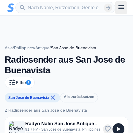
Zum Hauptinhalt springen
Sender suchen
menu
search
arrow_forward
Asia
/
Philippines
/
Antique
/
San Jose de Buenavista
Radiosender aus San Jose de
Buenavista
tune
Filter
1
close
Alle zurücksetzen
San Jose de Buenavista
2 Radiosender aus San Jose de Buenavista
2 Radiosender aus San Jose de Buenavista
Radyo Natin San Jose Antique - DYRS
favorite
play_arrow
91.7 FM · San Jose de Buenavista, Philippines