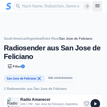
Zum Hauptinhalt springen
Sender suchen
menu
search
arrow_forward
South America
/
Argentina
/
Entre Rios
/
San Jose de Feliciano
Radiosender aus San Jose de
Feliciano
tune
Filter
1
close
Alle zurücksetzen
San Jose de Feliciano
1 Radiosender aus San Jose de Feliciano
1 Radiosender aus San Jose de Feliciano
Radio Amanecer
favorite
play_arrow
106.1 FM · San Jose de Feliciano, Argentina