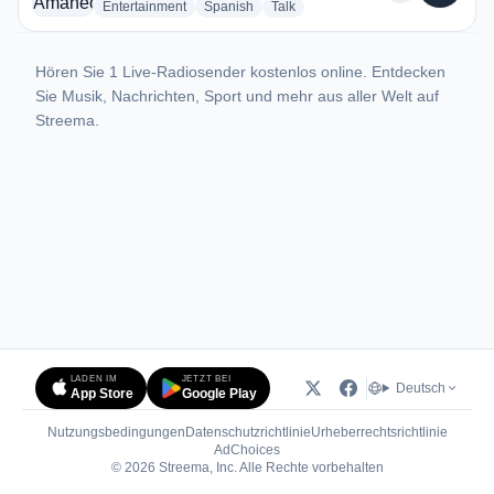
radio stations
radio stations
radio stations
Entertainment
Spanish
Talk
Hören Sie 1 Live-Radiosender kostenlos online. Entdecken
Sie Musik, Nachrichten, Sport und mehr aus aller Welt auf
Streema.
LADEN IM
JETZT BEI
Deutsch
App Store
Google Play
Nutzungsbedingungen
Datenschutzrichtlinie
Urheberrechtsrichtlinie
(öffnet in neuem Tab)
AdChoices
© 2026 Streema, Inc. Alle Rechte vorbehalten