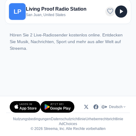
Living Proof Radio Station
favorite
play_arrow
LP
San Juan, United States
Hören Sie 2 Live-Radiosender kostenlos online. Entdecken
Sie Musik, Nachrichten, Sport und mehr aus aller Welt auf
Streema.
LADEN IM
JETZT BEI
Deutsch
App Store
Google Play
Nutzungsbedingungen
Datenschutzrichtlinie
Urheberrechtsrichtlinie
(öffnet in neuem Tab)
AdChoices
© 2026 Streema, Inc. Alle Rechte vorbehalten