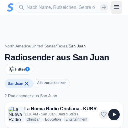
Zum Hauptinhalt springen
Sender suchen
menu
search
arrow_forward
North America
/
United States
/
Texas
/
San Juan
Radiosender aus San Juan
tune
Filter
1
close
Alle zurücksetzen
San Juan
2 Radiosender aus San Juan
2 Radiosender aus San Juan
La Nueva Radio Cristiana - KUBR
favorite
play_arrow
1210 AM · San Juan, United States
radio stations
radio stations
radio stations
Christian
Education
Entertainment
more genres for La Nueva Radio Cristiana - KUBR
+1
more