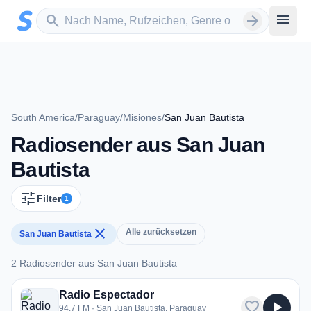
Zum Hauptinhalt springen
Sender suchen
menu
search
arrow_forward
South America
/
Paraguay
/
Misiones
/
San Juan Bautista
Radiosender aus San Juan
Bautista
tune
Filter
1
close
Alle zurücksetzen
San Juan Bautista
2 Radiosender aus San Juan Bautista
2 Radiosender aus San Juan Bautista
Radio Espectador
favorite
play_arrow
94.7 FM · San Juan Bautista, Paraguay