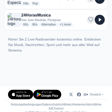
radio stations
radio stations
Hits
Pop
24HorasMusica
favorite
play_arrow
San Juan Bautista, Paraguay
radio stations
radio stations
radio stations
more genres for 24HorasMusica
80s
90s
Alternative
+1
more
Hören Sie 2 Live-Radiosender kostenlos online. Entdecken
Sie Musik, Nachrichten, Sport und mehr aus aller Welt auf
Streema.
LADEN IM
JETZT BEI
Deutsch
App Store
Google Play
Nutzungsbedingungen
Datenschutzrichtlinie
Urheberrechtsrichtlinie
(öffnet in neuem Tab)
AdChoices