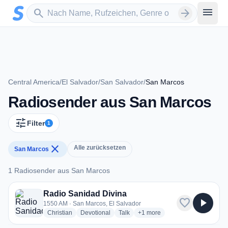
Zum Hauptinhalt springen
Sender suchen
menu
search
arrow_forward
Central America
/
El Salvador
/
San Salvador
/
San Marcos
Radiosender aus San Marcos
tune
Filter
1
close
Alle zurücksetzen
San Marcos
1 Radiosender aus San Marcos
1 Radiosender aus San Marcos
Radio Sanidad Divina
favorite
play_arrow
1550 AM · San Marcos, El Salvador
radio stations
radio stations
radio stations
more genres for Radio Sanida
Christian
Devotional
Talk
+1
more