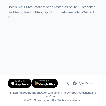
Hören Sie 1 Live-Radiosender kostenlos online. Entdecken
Sie Musik, Nachrichten, Sport und mehr aus aller Welt auf
Streema.
LADEN IM
JETZT BEI
Deutsch
App Store
Google Play
Nutzungsbedingungen
Datenschutzrichtlinie
Urheberrechtsrichtlinie
(öffnet in neuem Tab)
AdChoices
© 2026 Streema, Inc. Alle Rechte vorbehalten