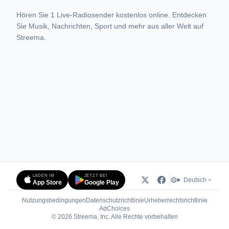
Hören Sie 1 Live-Radiosender kostenlos online. Entdecken
Sie Musik, Nachrichten, Sport und mehr aus aller Welt auf
Streema.
LADEN IM
JETZT BEI
Deutsch
App Store
Google Play
Nutzungsbedingungen
Datenschutzrichtlinie
Urheberrechtsrichtlinie
(öffnet in neuem Tab)
AdChoices
© 2026 Streema, Inc. Alle Rechte vorbehalten