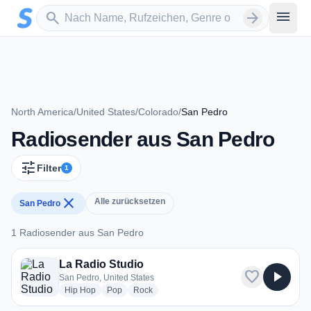
Zum Hauptinhalt springen
Sender suchen
menu
search
arrow_forward
North America
/
United States
/
Colorado
/
San Pedro
Radiosender aus San Pedro
tune
Filter
1
close
Alle zurücksetzen
San Pedro
1 Radiosender aus San Pedro
1 Radiosender aus San Pedro
La Radio Studio
favorite
play_arrow
San Pedro, United States
radio stations
radio stations
radio stations
Hip Hop
Pop
Rock