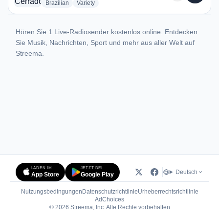
radio stations
radio stations
Brazilian
Variety
Hören Sie 1 Live-Radiosender kostenlos online. Entdecken
Sie Musik, Nachrichten, Sport und mehr aus aller Welt auf
Streema.
LADEN IM
JETZT BEI
Deutsch
App Store
Google Play
Nutzungsbedingungen
Datenschutzrichtlinie
Urheberrechtsrichtlinie
(öffnet in neuem Tab)
AdChoices
© 2026 Streema, Inc. Alle Rechte vorbehalten