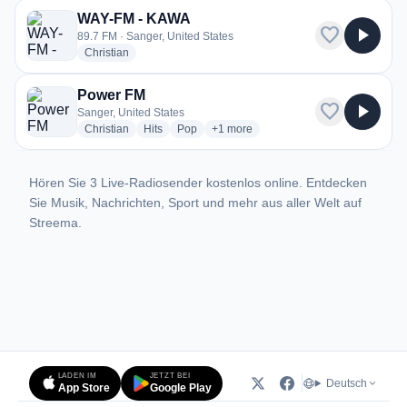
WAY-FM - KAWA
favorite
play_arrow
89.7 FM · Sanger, United States
radio stations
Christian
Power FM
favorite
play_arrow
Sanger, United States
radio stations
radio stations
radio stations
more genres for Power FM
Christian
Hits
Pop
+1
more
Hören Sie 3 Live-Radiosender kostenlos online. Entdecken
Sie Musik, Nachrichten, Sport und mehr aus aller Welt auf
Streema.
LADEN IM
JETZT BEI
Deutsch
App Store
Google Play