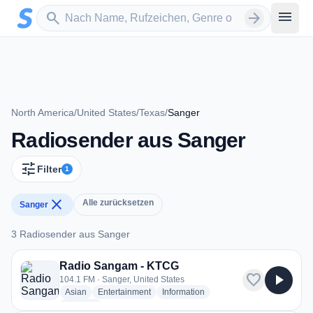
Zum Hauptinhalt springen
Sender suchen
menu
search
arrow_forward
North America
/
United States
/
Texas
/
Sanger
Radiosender aus Sanger
tune
Filter
1
close
Alle zurücksetzen
Sanger
3 Radiosender aus Sanger
3 Radiosender aus Sanger
Radio Sangam - KTCG
favorite
play_arrow
104.1 FM · Sanger, United States
radio stations
radio stations
radio stations
Asian
Entertainment
Information
more genres for Radio Sangam - KTCG
+3
more