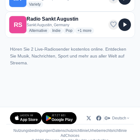
radio stations
Variety
Radio Sankt Augustin
favorite
play_arrow
RS
Sankt Augustin, Germany
radio stations
radio stations
radio stations
more genres for Radio Sankt Augu
Alternative
Indie
Pop
+1
more
Hören Sie 2 Live-Radiosender kostenlos online. Entdecken
Sie Musik, Nachrichten, Sport und mehr aus aller Welt auf
Streema.
LADEN IM
JETZT BEI
Deutsch
App Store
Google Play
Nutzungsbedingungen
Datenschutzrichtlinie
Urheberrechtsrichtlinie
(öffnet in neuem Tab)
AdChoices