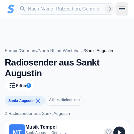
Zum Hauptinhalt springen
Sender suchen
menu
search
arrow_forward
Europe
/
Germany
/
North Rhine-Westphalia
/
Sankt Augustin
Radiosender aus Sankt
Augustin
tune
Filter
1
close
Alle zurücksetzen
Sankt Augustin
2 Radiosender aus Sankt Augustin
2 Radiosender aus Sankt Augustin
Musik Tempel
favorite
play_arrow
MT
Sankt Augustin, Germany