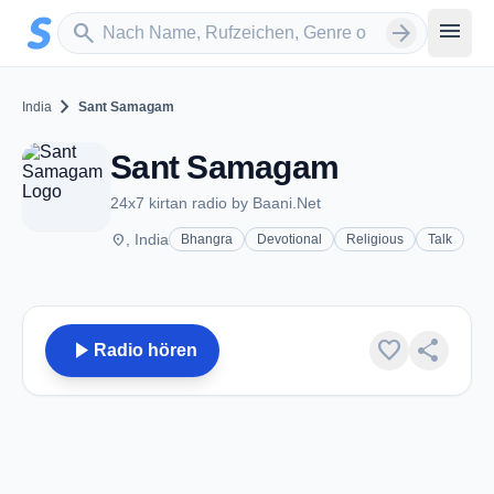
Zum Hauptinhalt springen
Sender suchen
menu
search
arrow_forward
chevron_right
India
Sant Samagam
Sant Samagam
24x7 kirtan radio by Baani.Net
place
, India
Bhangra
Devotional
Religious
Talk
play_arrow
favorite
share
Radio hören