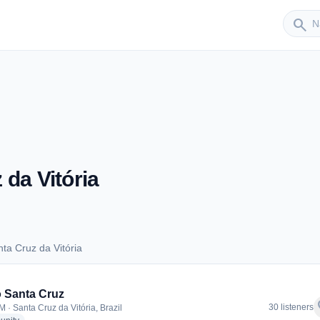
Sender
search
da Vitória
ta Cruz da Vitória
anta Cruz da Vitória
 Santa Cruz
f
30 listeners
 · Santa Cruz da Vitória, Brazil