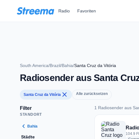
Zum Hauptinhalt springen
Radio
Favoriten
South America
/
Brazil
/
Bahia
/
Santa Cruz da Vitória
Radiosender aus Santa Cruz 
close
Alle zurücksetzen
Santa Cruz da Vitória
1 Radiosender aus San
Filter
STANDORT
1 Radiosender aus S
chevron_left
Bahia
Radio
104.9 FM
Städte