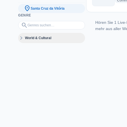
Commu
location_on
Santa Cruz da Vitória
GENRE
Hören Sie 1 Live-
Genres suchen…
search
mehr aus aller We
expand_more
World & Cultural