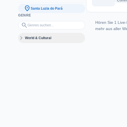
Commu
location_on
Santa Luzia do Pará
GENRE
Hören Sie 1 Live-
Genres suchen…
search
mehr aus aller We
expand_more
World & Cultural