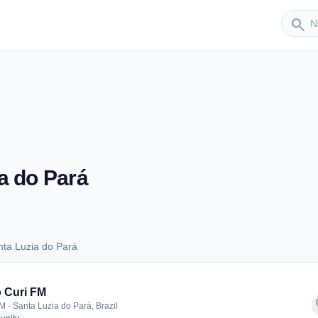
Sender
search
a do Pará
ta Luzia do Pará
Santa Luzia do Pará
 Curi FM
f
M · Santa Luzia do Pará, Brazil