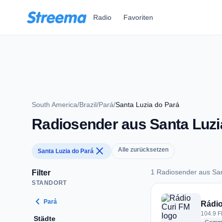
Zum Hauptinhalt springen
Radio
Favoriten
South America
/
Brazil
/
Pará
/
Santa Luzia do Pará
Radiosender aus Santa Luzi
close
Alle zurücksetzen
Santa Luzia do Pará
1 Radiosender aus San
Filter
STANDORT
1 Radiosender aus 
chevron_left
Pará
Rádio
104.9 F
Städte