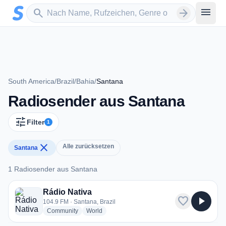
Zum Hauptinhalt springen
Sender suchen
menu
search
arrow_forward
South America
/
Brazil
/
Bahia
/
Santana
Radiosender aus Santana
tune
Filter
1
close
Alle zurücksetzen
Santana
1 Radiosender aus Santana
1 Radiosender aus Santana
Rádio Nativa
favorite
play_arrow
104.9 FM · Santana, Brazil
radio stations
radio stations
Community
World