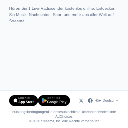
Hören Sie 1 Live-Radiosender kostenlos online. Entdecken
Sie Musik, Nachrichten, Sport und mehr aus aller Welt auf
Streema.
LADEN IM
JETZT BEI
Deutsch
App Store
Google Play
Nutzungsbedingungen
Datenschutzrichtlinie
Urheberrechtsrichtlinie
(öffnet in neuem Tab)
AdChoices
© 2026 Streema, Inc. Alle Rechte vorbehalten