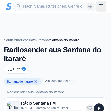
Zum Hauptinhalt springen
Sender suchen
menu
search
arrow_forward
South America
/
Brazil
/
Paraná
/
Santana do Itararé
Radiosender aus Santana do
Itararé
tune
Filter
1
close
Alle zurücksetzen
Santana do Itararé
1 Radiosender aus Santana do Itararé
1 Radiosender aus Santana do Itararé
Rádio Santana FM
favorite
play_arrow
87.9 FM · Santana do Itararé, Brazil