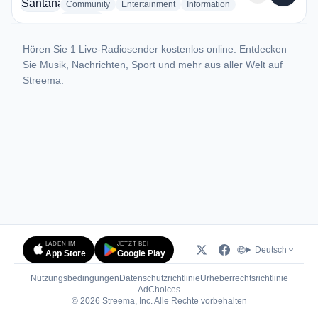
radio stations
radio stations
radio stations
Community
Entertainment
Information
more genres for Rádio Santana FM
+2
more
Hören Sie 1 Live-Radiosender kostenlos online. Entdecken
Sie Musik, Nachrichten, Sport und mehr aus aller Welt auf
Streema.
LADEN IM
JETZT BEI
Deutsch
App Store
Google Play
Nutzungsbedingungen
Datenschutzrichtlinie
Urheberrechtsrichtlinie
(öffnet in neuem Tab)
AdChoices
© 2026 Streema, Inc. Alle Rechte vorbehalten