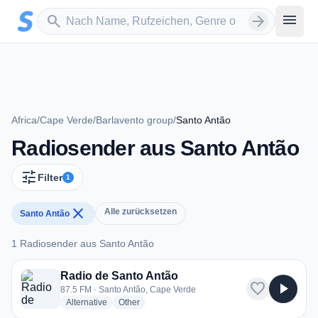
Zum Hauptinhalt springen
Sender suchen
menu
search
arrow_forward
Africa
/
Cape Verde
/
Barlavento group
/
Santo Antão
Radiosender aus Santo Antão
tune
Filter
1
close
Alle zurücksetzen
Santo Antão
1 Radiosender aus Santo Antão
1 Radiosender aus Santo Antão
Radio de Santo Antão
favorite
play_arrow
87.5 FM · Santo Antão, Cape Verde
radio stations
radio stations
Alternative
Other