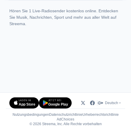
Hören Sie 1 Live-Radiosender kostenlos online. Entdecken
Sie Musik, Nachrichten, Sport und mehr aus aller Welt auf
Streema.
LADEN IM
JETZT BEI
Deutsch
App Store
Google Play
Nutzungsbedingungen
Datenschutzrichtlinie
Urheberrechtsrichtlinie
(öffnet in neuem Tab)
AdChoices
© 2026 Streema, Inc. Alle Rechte vorbehalten