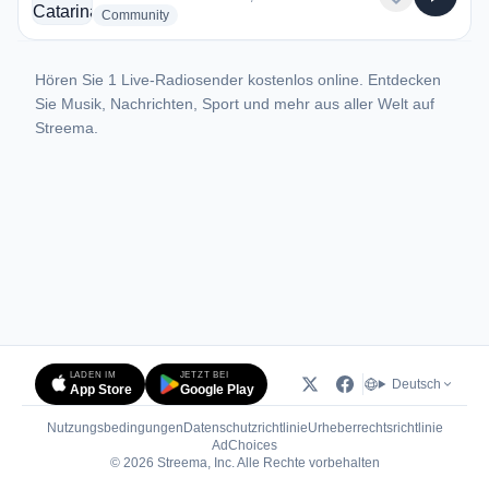
radio stations
Community
Hören Sie 1 Live-Radiosender kostenlos online. Entdecken
Sie Musik, Nachrichten, Sport und mehr aus aller Welt auf
Streema.
LADEN IM
JETZT BEI
Deutsch
App Store
Google Play
Nutzungsbedingungen
Datenschutzrichtlinie
Urheberrechtsrichtlinie
(öffnet in neuem Tab)
AdChoices
© 2026 Streema, Inc. Alle Rechte vorbehalten