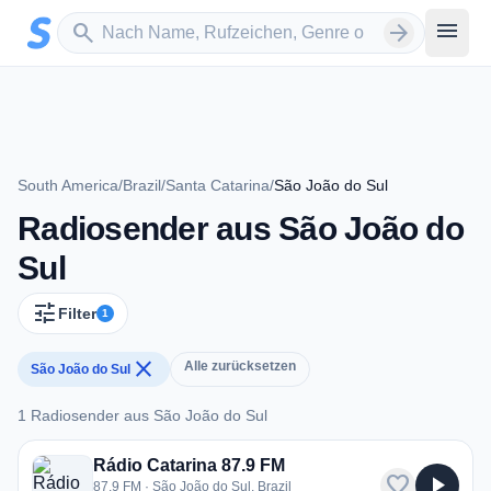
Zum Hauptinhalt springen
Sender suchen
menu
search
arrow_forward
South America
/
Brazil
/
Santa Catarina
/
São João do Sul
Radiosender aus São João do
Sul
tune
Filter
1
close
Alle zurücksetzen
São João do Sul
1 Radiosender aus São João do Sul
1 Radiosender aus São João do Sul
Rádio Catarina 87.9 FM
favorite
play_arrow
87.9 FM · São João do Sul, Brazil