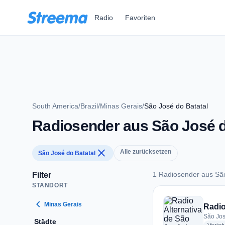
Zum Hauptinhalt springen
Radio
Favoriten
South America
/
Brazil
/
Minas Gerais
/
São José do Batatal
Radiosender aus São José d
close
Alle zurücksetzen
São José do Batatal
1 Radiosender aus São
Filter
STANDORT
1 Radiosender aus S
chevron_left
Minas Gerais
Radio
São Jos
Städte