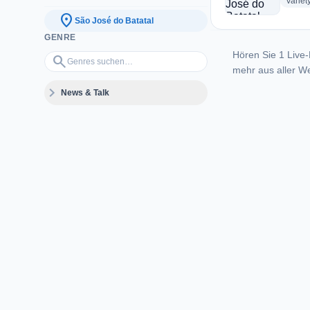
Variet
location_on
São José do Batatal
GENRE
Hören Sie 1 Live-
Genres suchen…
search
mehr aus aller We
expand_more
News & Talk