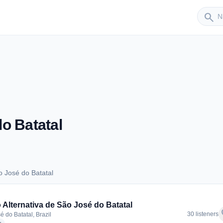
Sender
search
o Batatal
 José do Batatal
ão José do Batatal
 Alternativa de São José do Batatal
f
30 listeners
é do Batatal, Brazil