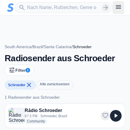
Zum Hauptinhalt springen
Sender suchen
menu
search
arrow_forward
South America
/
Brazil
/
Santa Catarina
/
Schroeder
Radiosender aus Schroeder
tune
Filter
1
close
Alle zurücksetzen
Schroeder
1 Radiosender aus Schroeder
1 Radiosender aus Schroeder
Rádio Schroeder
favorite
play_arrow
87.5 FM · Schroeder, Brazil
radio stations
Community