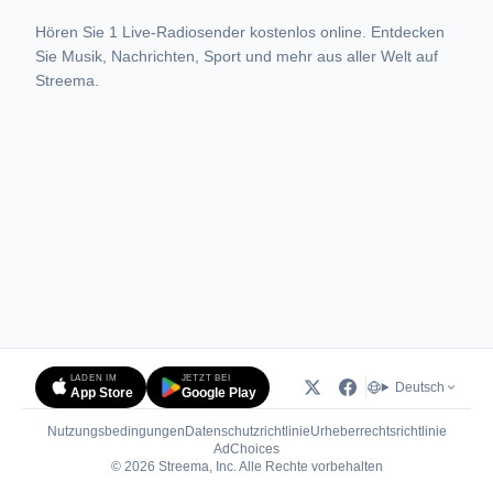
Hören Sie 1 Live-Radiosender kostenlos online. Entdecken
Sie Musik, Nachrichten, Sport und mehr aus aller Welt auf
Streema.
LADEN IM
JETZT BEI
Deutsch
App Store
Google Play
Nutzungsbedingungen
Datenschutzrichtlinie
Urheberrechtsrichtlinie
(öffnet in neuem Tab)
AdChoices
© 2026 Streema, Inc. Alle Rechte vorbehalten