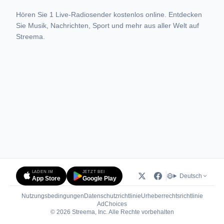
Hören Sie 1 Live-Radiosender kostenlos online. Entdecken
Sie Musik, Nachrichten, Sport und mehr aus aller Welt auf
Streema.
LADEN IM
JETZT BEI
Deutsch
App Store
Google Play
Nutzungsbedingungen
Datenschutzrichtlinie
Urheberrechtsrichtlinie
(öffnet in neuem Tab)
AdChoices
© 2026 Streema, Inc. Alle Rechte vorbehalten