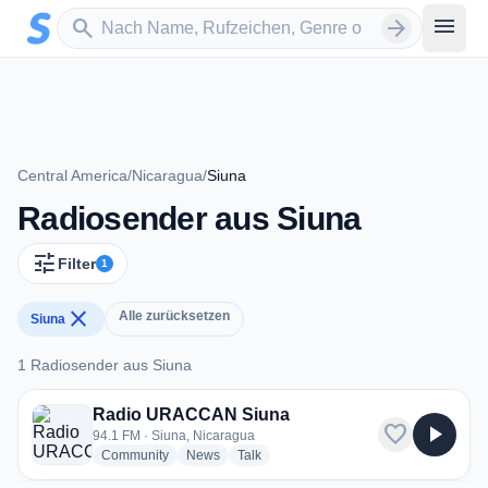
Zum Hauptinhalt springen
Sender suchen
menu
search
arrow_forward
Central America
/
Nicaragua
/
Siuna
Radiosender aus Siuna
tune
Filter
1
close
Alle zurücksetzen
Siuna
1 Radiosender aus Siuna
1 Radiosender aus Siuna
Radio URACCAN Siuna
favorite
play_arrow
94.1 FM · Siuna, Nicaragua
radio stations
radio stations
radio stations
Community
News
Talk