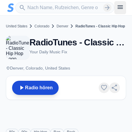
Zum Hauptinhalt springen
Sender suchen
menu
search
arrow_forward
chevron_right
chevron_right
chevron_right
United States
Colorado
Denver
RadioTunes - Classic Hip Hop
RadioTunes - Classic Hip Hop - Denver, CO
Your Daily Music Fix
place
Denver, Colorado, United States
play_arrow
favorite
share
Radio hören