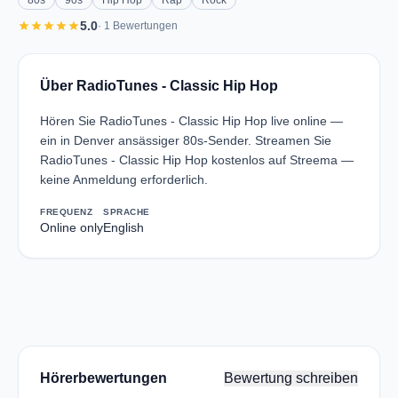
80s
90s
Hip Hop
Rap
Rock
star
star
star
star
star
5.0
· 1 Bewertungen
Über RadioTunes - Classic Hip Hop
Hören Sie RadioTunes - Classic Hip Hop live online —
ein in Denver ansässiger 80s-Sender. Streamen Sie
RadioTunes - Classic Hip Hop kostenlos auf Streema —
keine Anmeldung erforderlich.
FREQUENZ
SPRACHE
Online only
English
Hörerbewertungen
Bewertung schreiben