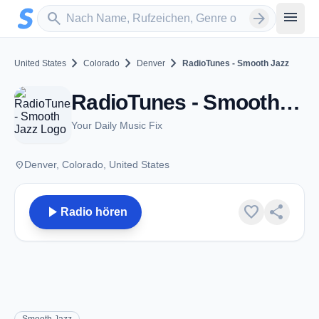
Zum Hauptinhalt springen
Sender suchen
menu
search
arrow_forward
chevron_right
chevron_right
chevron_right
United States
Colorado
Denver
RadioTunes - Smooth Jazz
RadioTunes - Smooth Jazz - Denver, CO
Your Daily Music Fix
place
Denver, Colorado, United States
play_arrow
favorite
share
Radio hören