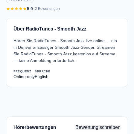
Smooth Jazz
star
star
star
star
star
5.0
· 2 Bewertungen
Über RadioTunes - Smooth Jazz
Hören Sie RadioTunes - Smooth Jazz live online — ein
in Denver ansässiger Smooth Jazz-Sender. Streamen
Sie RadioTunes - Smooth Jazz kostenlos auf Streema
— keine Anmeldung erforderlich.
FREQUENZ
SPRACHE
Online only
English
Hörerbewertungen
Bewertung schreiben