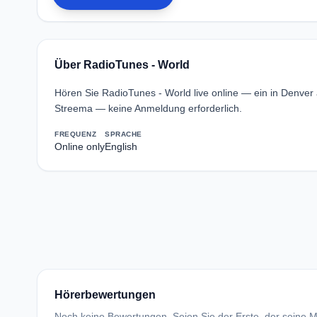
Über RadioTunes - World
Hören Sie RadioTunes - World live online — ein in Denve
Streema — keine Anmeldung erforderlich.
FREQUENZ
SPRACHE
Online only
English
Hörerbewertungen
Noch keine Bewertungen. Seien Sie der Erste, der seine Me