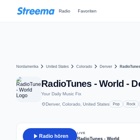
Zum Hauptinhalt springen
Radio
Favoriten
chevron_right
chevron_right
chevron_right
chevron_right
Nordamerika
United States
Colorado
Denver
RadioTunes
RadioTunes - World - D
Your Daily Music Fix
place
Denver, Colorado, United States
Pop
Rock
LIVE
play_arrow
Radio hören
RadioTunes - World