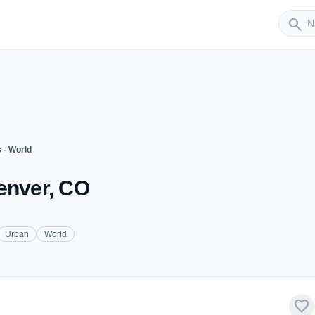
Sender
search
 - World
enver, CO
Urban
World
favorite