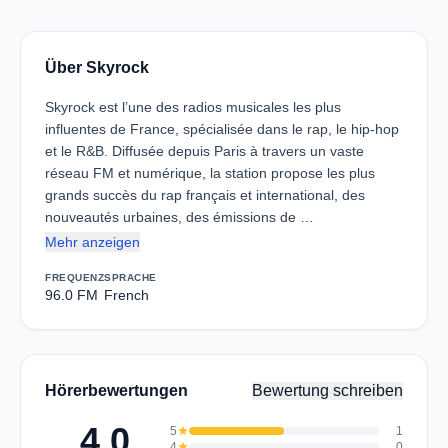
Über Skyrock
Skyrock est l’une des radios musicales les plus
influentes de France, spécialisée dans le rap, le hip-hop
et le R&B. Diffusée depuis Paris à travers un vaste
réseau FM et numérique, la station propose les plus
grands succès du rap français et international, des
nouveautés urbaines, des émissions de …
Mehr anzeigen
FREQUENZ
SPRACHE
96.0 FM
French
Hörerbewertungen
Bewertung schreiben
4.0
5
star
1
4
star
0