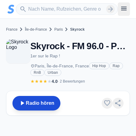
Zum Hauptinhalt springen
Sender suchen
menu
search
arrow_forward
chevron_right
chevron_right
chevron_right
France
Île-de-France
Paris
Skyrock
Skyrock - FM 96.0 - Paris
1er sur le Rap !
place
Paris, Île-de-France, France
Hip Hop
Rap
RnB
Urban
star
star
star
star
star
4.0
· 2 Bewertungen
play_arrow
favorite
share
Radio hören