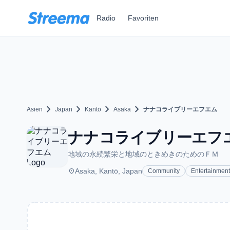
Zum Hauptinhalt springen
Radio
Favoriten
chevron_right
chevron_right
chevron_right
chevron_right
Asien
Japan
Kantō
Asaka
ナナコライブリーエフエム
ナナコライブリーエフエム - 
地域の永続繁栄と地域のときめきのためのＦＭ
place
Asaka, Kantō, Japan
Community
Entertainment