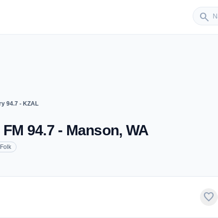
Sender
search
ry 94.7 - KZAL
- FM 94.7 - Manson, WA
Folk
favorite