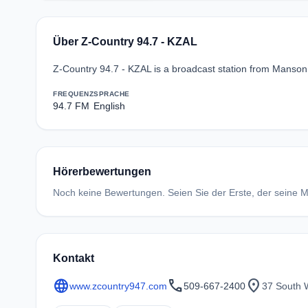
Über Z-Country 94.7 - KZAL
Z-Country 94.7 - KZAL is a broadcast station from Manson,
FREQUENZ
SPRACHE
94.7 FM
English
Hörerbewertungen
Noch keine Bewertungen. Seien Sie der Erste, der seine Me
Kontakt
language
call
location_on
www.zcountry947.com
509-667-2400
37 South 