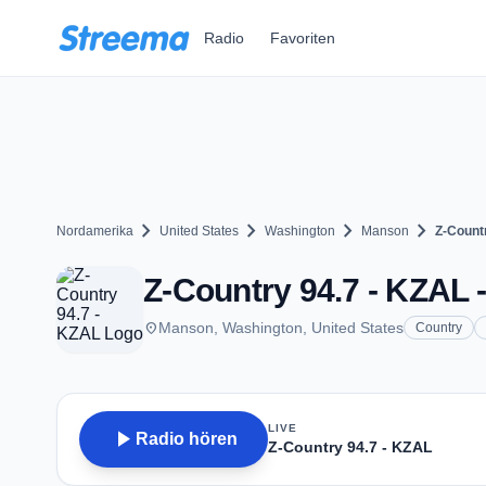
Zum Hauptinhalt springen
Radio
Favoriten
chevron_right
chevron_right
chevron_right
chevron_right
Nordamerika
United States
Washington
Manson
Z-Count
Z-Country 94.7 - KZAL 
place
Manson, Washington, United States
Country
LIVE
play_arrow
Radio hören
Z-Country 94.7 - KZAL