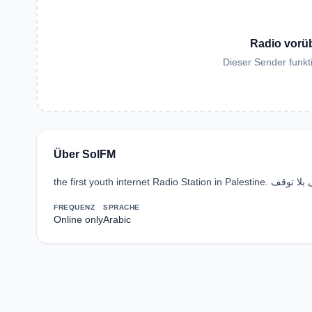
Radio vorü
Dieser Sender funkti
Über SolFM
FREQUENZ
SPRACHE
Online only
Arabic