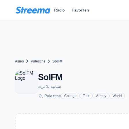
Zum Hauptinhalt springen
Radio
Favoriten
chevron_right
chevron_right
Asien
Palestine
SolFM
SolFM
شبابية بلا تردد
place
, Palestine
College
Talk
Variety
World