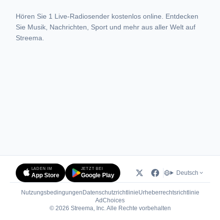
Hören Sie 1 Live-Radiosender kostenlos online. Entdecken
Sie Musik, Nachrichten, Sport und mehr aus aller Welt auf
Streema.
LADEN IM
JETZT BEI
Deutsch
App Store
Google Play
Nutzungsbedingungen
Datenschutzrichtlinie
Urheberrechtsrichtlinie
(öffnet in neuem Tab)
AdChoices
© 2026 Streema, Inc. Alle Rechte vorbehalten