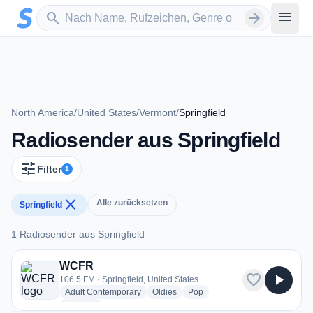
Zum Hauptinhalt springen
Sender suchen
menu
search
arrow_forward
North America
/
United States
/
Vermont
/
Springfield
Radiosender aus Springfield
tune
Filter
1
close
Alle zurücksetzen
Springfield
1 Radiosender aus Springfield
1 Radiosender aus Springfield
WCFR
favorite
play_arrow
106.5 FM · Springfield, United States
radio stations
radio stations
radio stations
Adult Contemporary
Oldies
Pop
more genres for WCFR
+1
more