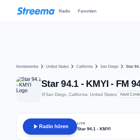
Zum Hauptinhalt springen
Radio
Favoriten
chevron_right
chevron_right
chevron_right
chevron_right
Nordamerika
United States
California
San Diego
Star 94
Star 94.1 - KMYI - FM 9
place
San Diego, California, United States
Adult Cont
LIVE
play_arrow
Radio hören
Star 94.1 - KMYI