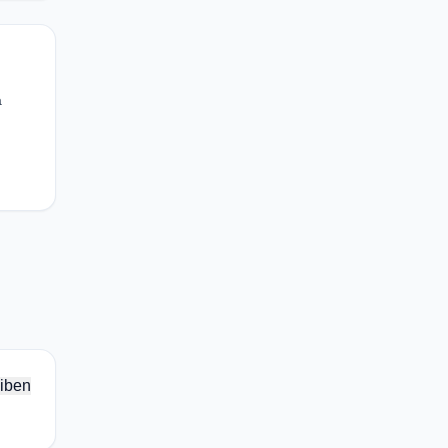
a
iben