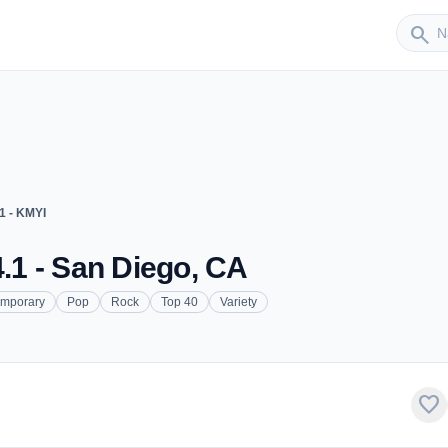
Sender
search
.1 - KMYI
4.1 - San Diego, CA
emporary
Pop
Rock
Top 40
Variety
favorite