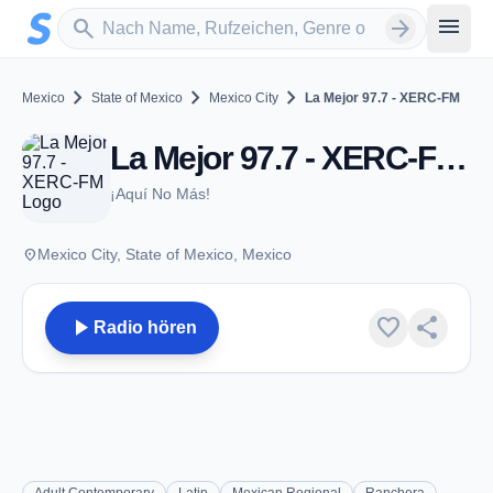
Zum Hauptinhalt springen
Sender suchen
menu
search
arrow_forward
chevron_right
chevron_right
chevron_right
Mexico
State of Mexico
Mexico City
La Mejor 97.7 - XERC-FM
La Mejor 97.7 - XERC-FM - FM 97.7 - Mexico City
¡Aquí No Más!
place
Mexico City, State of Mexico, Mexico
play_arrow
favorite
share
Radio hören