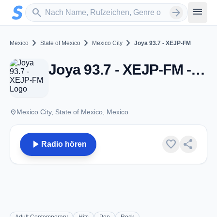
Zum Hauptinhalt springen
Sender suchen
menu
search
arrow_forward
chevron_right
chevron_right
chevron_right
Mexico
State of Mexico
Mexico City
Joya 93.7 - XEJP-FM
Joya 93.7 - XEJP-FM - FM 93.7 - Mexico City
place
Mexico City, State of Mexico, Mexico
play_arrow
favorite
share
Radio hören