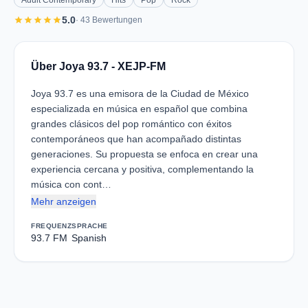
Adult Contemporary
Hits
Pop
Rock
star
star
star
star
star
5.0
· 43 Bewertungen
Über Joya 93.7 - XEJP-FM
Joya 93.7 es una emisora de la Ciudad de México
especializada en música en español que combina
grandes clásicos del pop romántico con éxitos
contemporáneos que han acompañado distintas
generaciones. Su propuesta se enfoca en crear una
experiencia cercana y positiva, complementando la
música con cont…
Mehr anzeigen
FREQUENZ
SPRACHE
93.7 FM
Spanish