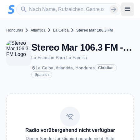
Zum Hauptinhalt springen
Sender suchen
menu
search
arrow_forward
chevron_right
chevron_right
chevron_right
Honduras
Atlantida
La Ceiba
Stereo Mar 106.3 FM
Stereo Mar 106.3 FM - FM 106.3 - La Ceiba
La Estacion Para La Familia
place
La Ceiba, Atlantida, Honduras
Christian
Spanish
wifi_off
Radio vorübergehend nicht verfügbar
Dieser Sender funktioniert gerade nicht. Bitte