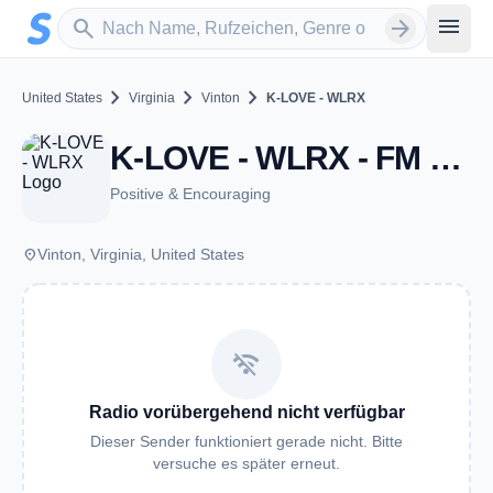
Zum Hauptinhalt springen
Sender suchen
menu
search
arrow_forward
chevron_right
chevron_right
chevron_right
United States
Virginia
Vinton
K-LOVE - WLRX
K-LOVE - WLRX - FM 106.1 - Vinton, VA
Positive & Encouraging
place
Vinton, Virginia, United States
wifi_off
Radio vorübergehend nicht verfügbar
Dieser Sender funktioniert gerade nicht. Bitte
versuche es später erneut.