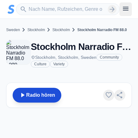
Zum Hauptinhalt springen
Sender suchen
menu
search
arrow_forward
chevron_right
chevron_right
chevron_right
Sweden
Stockholm
Stockholm
Stockholm Narradio FM 88.0
Stockholm Narradio FM 88.0 - FM 88.0 - Stockholm
place
Stockholm, Stockholm, Sweden
Community
Culture
Variety
play_arrow
favorite
share
Radio hören