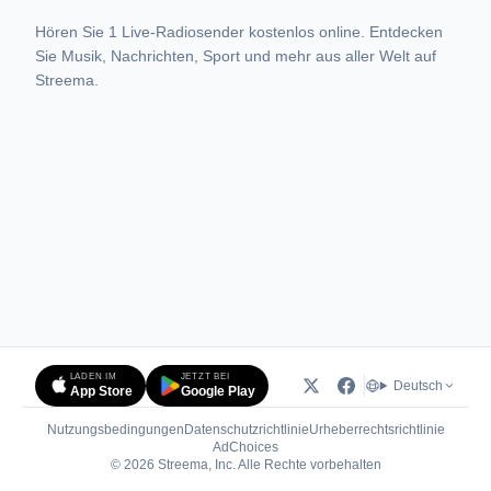
Hören Sie 1 Live-Radiosender kostenlos online. Entdecken
Sie Musik, Nachrichten, Sport und mehr aus aller Welt auf
Streema.
LADEN IM
JETZT BEI
Deutsch
App Store
Google Play
Nutzungsbedingungen
Datenschutzrichtlinie
Urheberrechtsrichtlinie
(öffnet in neuem Tab)
AdChoices
© 2026 Streema, Inc. Alle Rechte vorbehalten