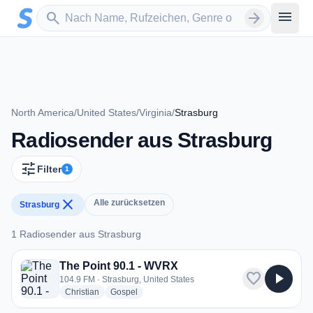
Zum Hauptinhalt springen
Sender suchen
menu
search
arrow_forward
North America
/
United States
/
Virginia
/
Strasburg
Radiosender aus Strasburg
tune
Filter
1
close
Alle zurücksetzen
Strasburg
1 Radiosender aus Strasburg
1 Radiosender aus Strasburg
The Point 90.1 - WVRX
favorite
play_arrow
104.9 FM · Strasburg, United States
radio stations
radio stations
Christian
Gospel