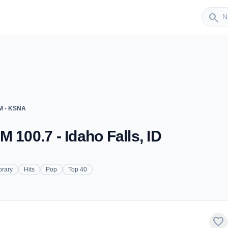
Sender
search
M - KSNA
 100.7 - Idaho Falls, ID
orary
Hits
Pop
Top 40
favorite