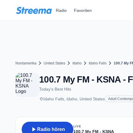
Zum Hauptinhalt springen
Radio
Favoriten
chevron_right
chevron_right
chevron_right
chevron_right
Nordamerika
United States
Idaho
Idaho Falls
100.7 My F
100.7 My FM - KSNA - FM
Today's Best Hits
place
Idaho Falls, Idaho, United States
Adult Contemp
LIVE
play_arrow
Radio hören
100.7 My FM - KSNA