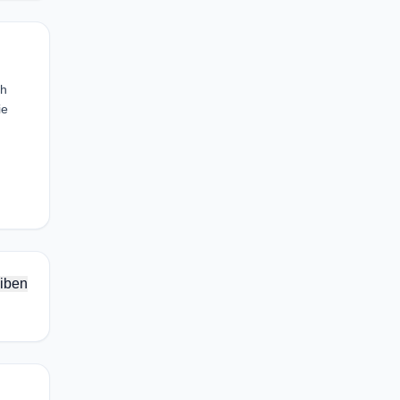
gh
ie
iben