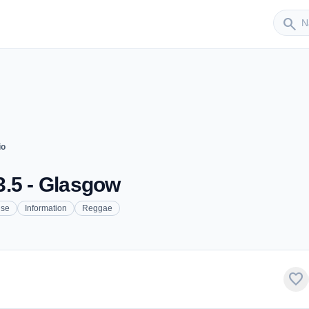
Sender
search
io
3.5 - Glasgow
se
Information
Reggae
favorite