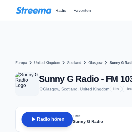
Zum Hauptinhalt springen
Radio
Favoriten
chevron_right
chevron_right
chevron_right
chevron_right
Europa
United Kingdom
Scotland
Glasgow
Sunny G Rad
Sunny G Radio - FM 10
place
Glasgow, Scotland, United Kingdom
Hits
Hou
LIVE
play_arrow
Radio hören
Sunny G Radio