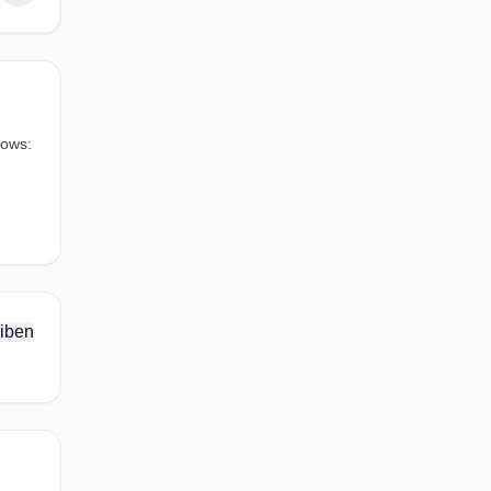
hows:
iben