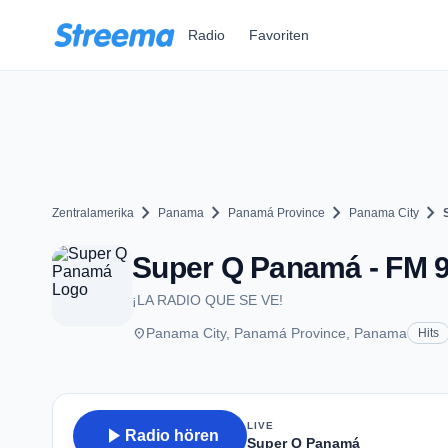
Zum Hauptinhalt springen
Radio
Favoriten
chevron_right
chevron_right
chevron_right
chevron_right
Zentralamerika
Panama
Panamá Province
Panama City
Super Q Panamá - FM 9
¡LA RADIO QUE SE VE!
place
Panama City, Panamá Province, Panama
Hits
LIVE
play_arrow
Radio hören
Super Q Panamá