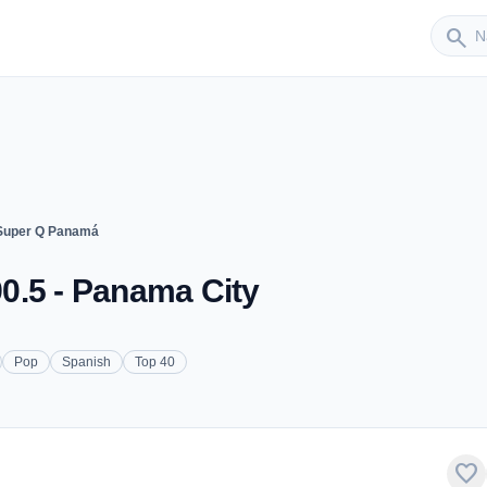
Sender
search
Super Q Panamá
0.5 - Panama City
Pop
Spanish
Top 40
favorite