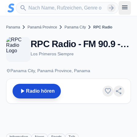
Zum Hauptinhalt springen
Sender suchen
menu
search
arrow_forward
chevron_right
chevron_right
chevron_right
Panama
Panamá Province
Panama City
RPC Radio
RPC Radio - FM 90.9 - Panama City
Los Primeros Siempre
place
Panama City, Panamá Province, Panama
play_arrow
favorite
share
Radio hören