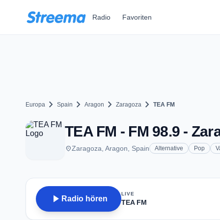
Zum Hauptinhalt springen
Radio
Favoriten
chevron_right
chevron_right
chevron_right
chevron_right
Europa
Spain
Aragon
Zaragoza
TEA FM
TEA FM - FM 98.9 - Zar
place
Zaragoza, Aragon, Spain
Alternative
Pop
V
LIVE
play_arrow
Radio hören
TEA FM