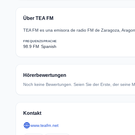
Über TEA FM
TEA FM es una emisora de radio FM de Zaragoza, Aragon, S
FREQUENZ
SPRACHE
98.9 FM
Spanish
Hörerbewertungen
Noch keine Bewertungen. Seien Sie der Erste, der seine Me
Kontakt
language
www.teafm.net