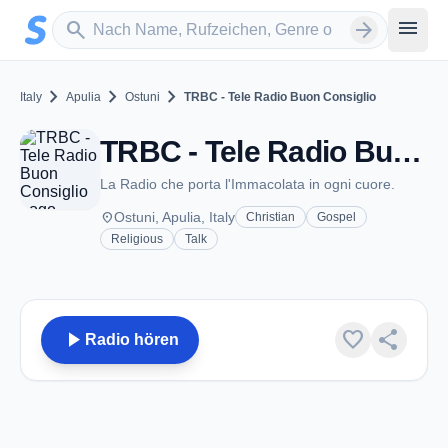
Zum Hauptinhalt springen
Sender suchen
menu
search
arrow_forward
chevron_right
chevron_right
chevron_right
Italy
Apulia
Ostuni
TRBC - Tele Radio Buon Consiglio
TRBC - Tele Radio Buon Consiglio - FM 107.0 - Ostuni
La Radio che porta l'Immacolata in ogni cuore.
place
Ostuni, Apulia, Italy
Christian
Gospel
Religious
Talk
play_arrow
favorite
share
Radio hören