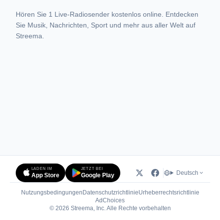
Hören Sie 1 Live-Radiosender kostenlos online. Entdecken
Sie Musik, Nachrichten, Sport und mehr aus aller Welt auf
Streema.
LADEN IM
JETZT BEI
Deutsch
App Store
Google Play
Nutzungsbedingungen
Datenschutzrichtlinie
Urheberrechtsrichtlinie
(öffnet in neuem Tab)
AdChoices
© 2026 Streema, Inc. Alle Rechte vorbehalten