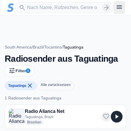
Zum Hauptinhalt springen
Sender suchen
menu
search
arrow_forward
South America
/
Brazil
/
Tocantins
/
Taguatinga
Radiosender aus Taguatinga
tune
Filter
1
close
Alle zurücksetzen
Taguatinga
1 Radiosender aus Taguatinga
1 Radiosender aus Taguatinga
Radio Alianca Net
favorite
play_arrow
Taguatinga, Brazil
radio stations
Brazilian