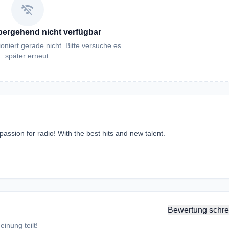
wifi_off
bergehend nicht verfügbar
oniert gerade nicht. Bitte versuche es
später erneut.
passion for radio! With the best hits and new talent.
Bewertung schre
inung teilt!