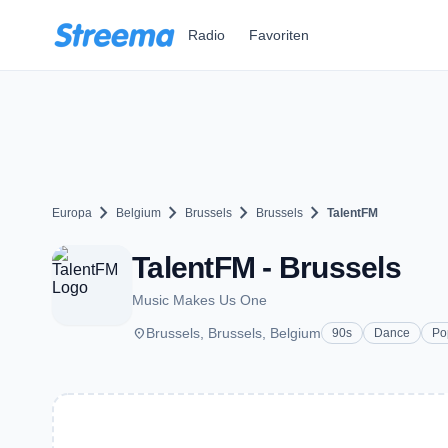
Zum Hauptinhalt springen
Radio
Favoriten
chevron_right
chevron_right
chevron_right
chevron_right
Europa
Belgium
Brussels
Brussels
TalentFM
TalentFM - Brussels
Music Makes Us One
place
Brussels, Brussels, Belgium
90s
Dance
Po