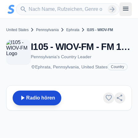
Zum Hauptinhalt springen
Sender suchen
menu
search
arrow_forward
chevron_right
chevron_right
chevron_right
United States
Pennsylvania
Ephrata
I105 - WIOV-FM
I105 - WIOV-FM - FM 105.1 - Ephrata, PA
Pennsylvania's Country Leader
place
Ephrata, Pennsylvania, United States
Country
play_arrow
favorite
share
Radio hören