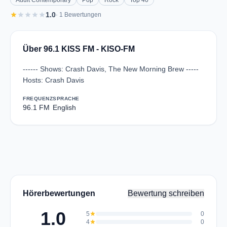
Adult Contemporary
Pop
Rock
Top 40
star
star
star
star
star
1.0
· 1 Bewertungen
Über 96.1 KISS FM - KISO-FM
------ Shows: Crash Davis, The New Morning Brew -----
Hosts: Crash Davis
FREQUENZ
SPRACHE
96.1 FM
English
Hörerbewertungen
Bewertung schreiben
1.0
5
star
0
4
star
0