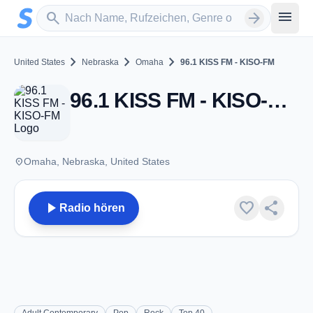
Zum Hauptinhalt springen
Sender suchen
menu
search
arrow_forward
chevron_right
chevron_right
chevron_right
United States
Nebraska
Omaha
96.1 KISS FM - KISO-FM
96.1 KISS FM - KISO-FM - FM 96.1 - Omaha, NE
place
Omaha, Nebraska, United States
play_arrow
favorite
share
Radio hören