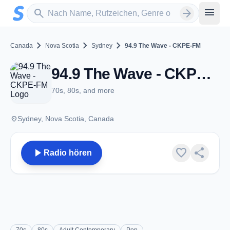
Zum Hauptinhalt springen
Sender suchen
menu
search
arrow_forward
chevron_right
chevron_right
chevron_right
Canada
Nova Scotia
Sydney
94.9 The Wave - CKPE-FM
94.9 The Wave - CKPE-FM - FM 94.9 - Sydney, NS
70s, 80s, and more
place
Sydney, Nova Scotia, Canada
play_arrow
favorite
share
Radio hören