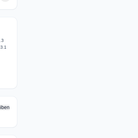
.3
03.1
iben