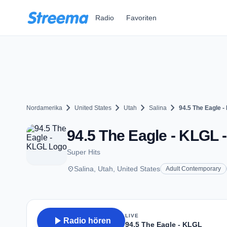
Zum Hauptinhalt springen
Radio
Favoriten
chevron_right
chevron_right
chevron_right
chevron_right
Nordamerika
United States
Utah
Salina
94.5 The Eagle 
94.5 The Eagle - KLGL -
Super Hits
place
Salina, Utah, United States
Adult Contemporary
LIVE
play_arrow
Radio hören
94.5 The Eagle - KLGL