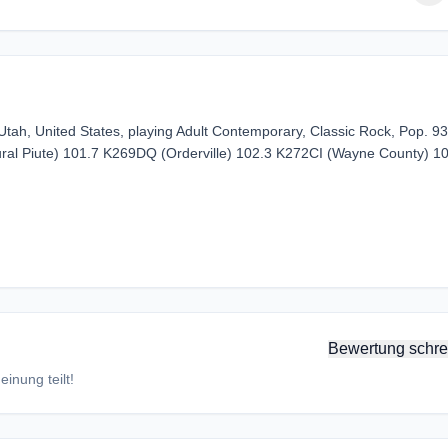
Utah, United States, playing Adult Contemporary, Classic Rock, Pop. 93
al Piute) 101.7 K269DQ (Orderville) 102.3 K272CI (Wayne County) 1
Bewertung schre
inung teilt!