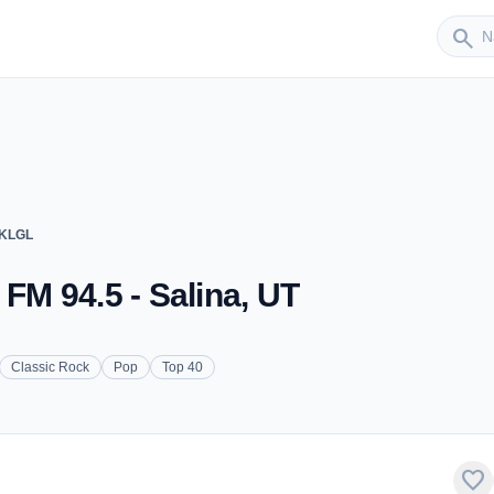
Sender
search
- KLGL
 FM 94.5 - Salina, UT
Classic Rock
Pop
Top 40
favorite