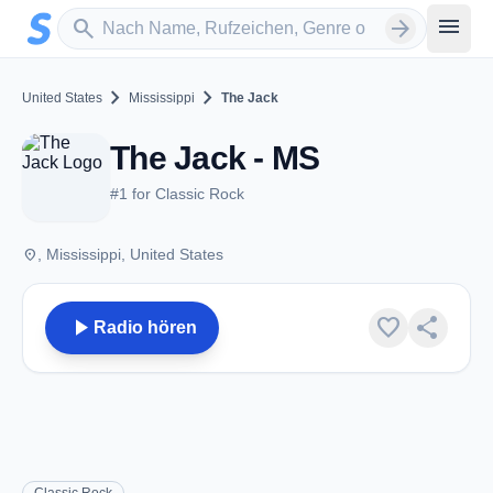
Zum Hauptinhalt springen
Sender suchen
menu
search
arrow_forward
chevron_right
chevron_right
United States
Mississippi
The Jack
The Jack - MS
#1 for Classic Rock
place
, Mississippi, United States
play_arrow
favorite
share
Radio hören