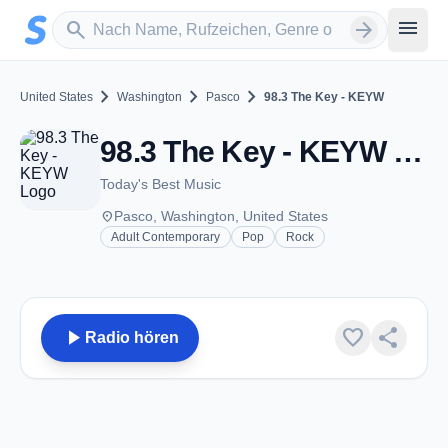
Zum Hauptinhalt springen
Sender suchen
menu
search
arrow_forward
chevron_right
chevron_right
chevron_right
United States
Washington
Pasco
98.3 The Key - KEYW
98.3 The Key - KEYW - FM 98.3 - Pasco, WA
Today's Best Music
place
Pasco, Washington, United States
Adult Contemporary
Pop
Rock
play_arrow
favorite
share
Radio hören